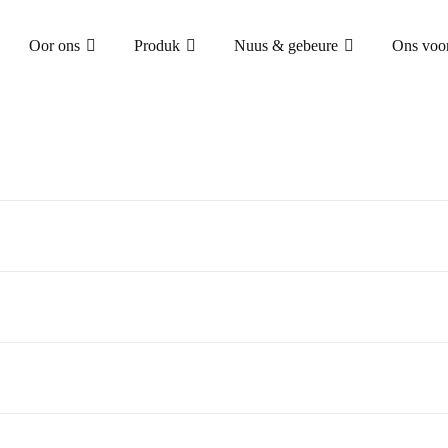
Oor ons
Produk
Nuus & gebeure
Ons voo
AFLAAI
TUIS
OOR ONS
AFLAAI