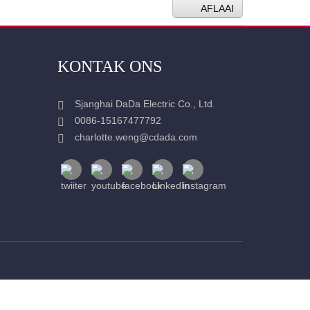
AFLAAI
KONTAK ONS
Sjanghai DaDa Electric Co., Ltd.
0086-15167477792
charlotte.weng@cdada.com