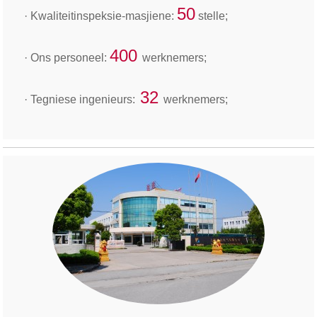
50
· Kwaliteitinspeksie-masjiene:
stelle;
400
· Ons personeel:
werknemers;
32
· Tegniese ingenieurs:
werknemers;