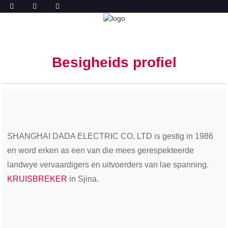
PROFIEL
TUIS
PROFIEL
Besigheids profiel
SHANGHAI DADA ELECTRIC CO, LTD is gestig in 1986
en word erken as een van die mees gerespekteerde
landwye vervaardigers en uitvoerders van lae spanning.
KRUISBREKER
in Sjina.