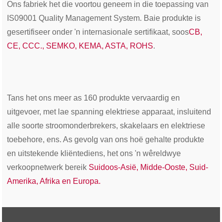
Ons fabriek het die voortou geneem in die toepassing van
IS09001 Quality Management System. Baie produkte is
gesertifiseer onder 'n internasionale sertifikaat, soos
CB,
CE, CCC., SEMKO, KEMA, ASTA, ROHS
.
Tans het ons meer as 160 produkte vervaardig en
uitgevoer, met lae spanning elektriese apparaat, insluitend
alle soorte stroomonderbrekers, skakelaars en elektriese
toebehore, ens. As gevolg van ons hoë gehalte produkte
en uitstekende kliëntediens, het ons 'n wêreldwye
verkoopnetwerk bereik
Suidoos-Asië, Midde-Ooste, Suid-
Amerika, Afrika en Europa.