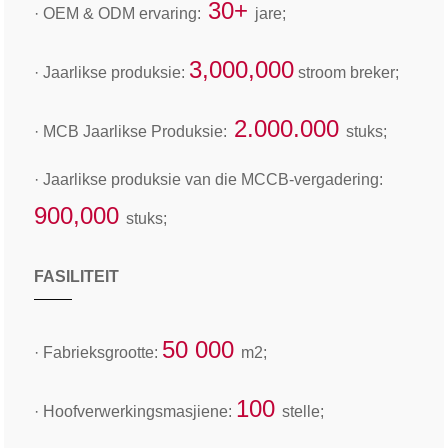
30+
· OEM & ODM ervaring:
jare;
3,000,000
· Jaarlikse produksie:
stroom breker;
2.000.000
· MCB Jaarlikse Produksie:
stuks;
· Jaarlikse produksie van die MCCB-vergadering:
900,000
stuks;
FASILITEIT
50 000
· Fabrieksgrootte:
m2;
100
· Hoofverwerkingsmasjiene:
stelle;