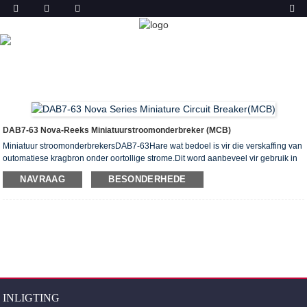
PRODUK
TUIS
PRODUKTE
MINIATUUR
STROOMONDERBREKER (MCB)
NOVA-REEKS
MINIATUUR STROOMBREKER
DAB7-63 Nova-Reeks Miniatuurstroomonderbreker (MCB)
Miniatuur stroomonderbrekersDAB7-63Hare wat bedoel is vir die verskaffing van
outomatiese kragbron onder oortollige strome.Dit word aanbeveel vir gebruik in
groeppanele (woonstel en vloer) en verspreidingsborde van residensiële,
NAVRAAG
BESONDERHEDE
huishoudelike, openbare en administratiewe geboue.
64 items per 8 gegradeerde strome wat wissel van 6 tot 63 A. Hierdie MCB is
verwerf ASTA, SEMKO, CB, CE sertifikaat.
INLIGTING