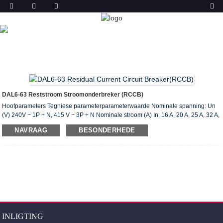
PRODUK
TUIS
PRODUKTE
RESTSTROOMSTROOMBREKER
(ELCB & RCCB)
DAL6-63 RESTSTROOM
STROOMBREKER
DAL6-63 Reststroom Stroomonderbreker (RCCB)
Hoofparameters Tegniese parameterparameterwaarde Nominale spanning: Un
(V) 240V ~ 1P + N, 415 V ~ 3P + N Nominale stroom (A) In: 16 A, 20 A, 25 A, 32 A,
A, 40 tot 50 A , 63 A Nominale restbedryfsstroom I (A): 0,03,0,1,0.3 Die aantal 1 p
NAVRAAG
BESONDERHEDE
+ N, 3 p + N WS-tipe, A-tipe volgens die werkende toestand met
wisselstroomvertraging Vertragtype S-type Nominale beperkende kortsluiting
stroom Inc (A): 6000 Nominale beperkende restkortsluitstroom I c (A): 6000
Nominale skakel- en breekvermogen Im (A): 500 (In 50A) ...
INLIGTING