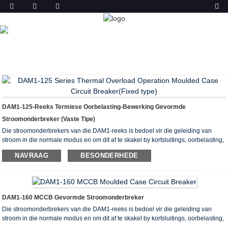
PRODUK
TUIS
PRODUKTE
DAM1-125-Reeks Termiese Oorbelasting-Bewerking Gevormde
Stroomonderbreker (vaste Tipe)
Die stroomonderbrekers van die DAM1-reeks is bedoel vir die geleiding van
stroom in die normale modus en om dit af te skakel by kortsluitings, oorbelasting,
ontoelaatbare buk, sowel as bedryfsaktivering en uitstorting van elektriese
NAVRAAG
BESONDERHEDE
stroomonderdele. Hulle is ontwerp vir gebruik in elektriese eenhede met die
werkspanning beperk tot 400V per nominale stroom van 12,5 tot 1600A.
Dit stem ooreen met die vereistes van EN 60947-1, EN 60947-2
DAM1-160 MCCB Gevormde Stroomonderbreker
Die stroomonderbrekers van die DAM1-reeks is bedoel vir die geleiding van
stroom in die normale modus en om dit af te skakel by kortsluitings, oorbelasting,
ontoelaatbare buk, sowel as bedryfsaktivering en uitstorting van elektriese