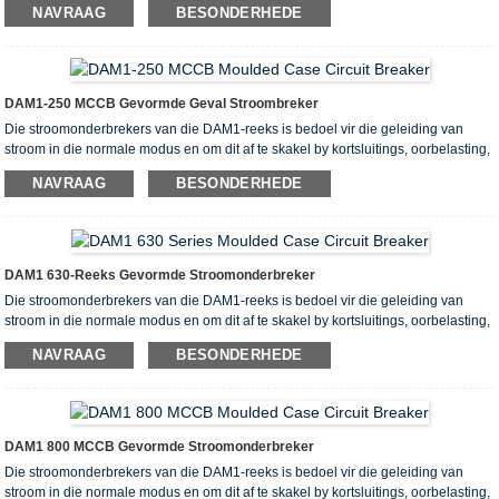
NAVRAAG
BESONDERHEDE
stroomonderdele. Hulle is ontwerp vir gebruik in elektriese eenhede met die
werkspanning beperk tot 400V per nominale stroom van 12,5 tot 1600A.
Dit stem ooreen met die vereistes van EN 60947-1, EN 60947-2
DAM1-250 MCCB Gevormde Geval Stroombreker
Die stroomonderbrekers van die DAM1-reeks is bedoel vir die geleiding van
stroom in die normale modus en om dit af te skakel by kortsluitings, oorbelasting,
ontoelaatbare buk, sowel as bedryfsaktivering en uitstorting van elektriese
NAVRAAG
BESONDERHEDE
stroomonderdele. Hulle is ontwerp vir gebruik in elektriese eenhede met die
werkspanning beperk tot 400V per nominale stroom van 12,5 tot 1600A.
Dit stem ooreen met die vereistes van EN 60947-1, EN 60947-2.
DAM1 630-Reeks Gevormde Stroomonderbreker
Die stroomonderbrekers van die DAM1-reeks is bedoel vir die geleiding van
stroom in die normale modus en om dit af te skakel by kortsluitings, oorbelasting,
ontoelaatbare buk, sowel as bedryfsaktivering en uitstorting van elektriese
NAVRAAG
BESONDERHEDE
stroomonderdele. Hulle is ontwerp vir gebruik in elektriese eenhede met die
werkspanning beperk tot 400V per nominale stroom van 12,5 tot 1600A.
Dit stem ooreen met die vereistes van EN 60947-1, EN 60947-2.
DAM1 800 MCCB Gevormde Stroomonderbreker
Die stroomonderbrekers van die DAM1-reeks is bedoel vir die geleiding van
stroom in die normale modus en om dit af te skakel by kortsluitings, oorbelasting,