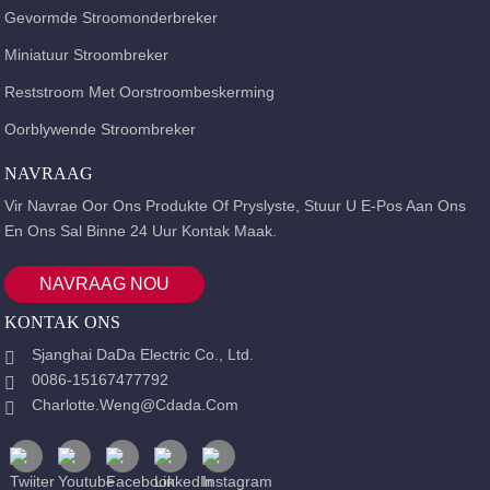
Gevormde Stroomonderbreker
Miniatuur Stroombreker
Reststroom Met Oorstroombeskerming
Oorblywende Stroombreker
NAVRAAG
Vir Navrae Oor Ons Produkte Of Pryslyste, Stuur U E-Pos Aan Ons
En Ons Sal Binne 24 Uur Kontak Maak.
NAVRAAG NOU
KONTAK ONS
Sjanghai DaDa Electric Co., Ltd.
0086-15167477792
Charlotte.weng@cdada.com