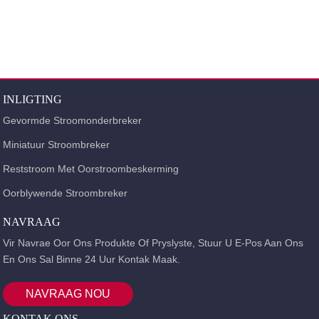
Die nominale isolasiespanning van stroombrekers van hierdie reeks is 400V
(Inm is minder as 160A) en 690V (Inm is meer as 250A), wat hoofsaaklik gebruik
word vir wisselstroom 50Hz en gegradeer word in 'n kragverspreidingsnetwerk
met 'n stroom van 10A ~ 500A en 'n nominale werkspanning van 380V / 400V,
word dit gebruik om elektriese energie te versprei en die oorbelasting en
kortsluiting van leidings en kragtoerusting te beskerm.
Onder normale omstandighede kan dit ook gebruik word vir die ongereelde
omskakeling van lyne.
INLIGTING
Gevormde Stroomonderbreker
Miniatuur Stroombreker
Reststroom Met Oorstroombeskerming
Oorblywende Stroombreker
NAVRAAG
Vir Navrae Oor Ons Produkte Of Pryslyste, Stuur U E-Pos Aan Ons
En Ons Sal Binne 24 Uur Kontak Maak.
NAVRAAG NOU
KONTAK ONS