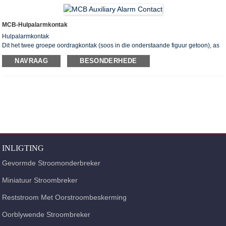
MCB-Hulpalarmkontak
Hulpalarmkontak
Dit het twee groepe oordragkontak (soos in die onderstaande figuur getoon), as
die geel aanwyser op "" is, is die twee groepe hulpkontakte, wanneer die geel
NAVRAAG
BESONDERHEDE
aanwyser op "" is, is die linker een hulpkontak, die regte is alarmkontak.
INLIGTING
Gevormde Stroomonderbreker
Miniatuur Stroombreker
Reststroom Met Oorstroombeskerming
Oorblywende Stroombreker