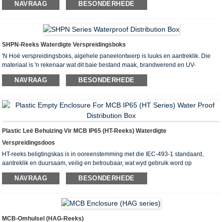
NAVRAAG
BESONDERHEDE
die gesigbedekking gee 'n edele en elegante gevoel. lok Ivoor, hoë sterkte,
verander nooit van kleur nie. Deursigtige materiaal is 'n rekenaar. Vaste raam,
eenvoudige struktuur en maklike installasie.
SHPN-Reeks Waterdigte Verspreidingsboks
'N Hoë verspreidingsboks, algehele paneelontwerp is luuks en aantreklik. Die
materiaal is 'n rekenaar wat dit baie bestand maak, brandwerend en UV-
beskermend maak. Vaste raam, eenvoudige struktuur en maklik om te installeer.
NAVRAAG
BESONDERHEDE
Dit is van toepassing op spesiale waterdigte, stofbestande en korrosiebestande
plekke. Uitvoerende standaard IEC60529 EN 60309 IP65.
Plastic Leë Behuizing Vir MCB IP65 (HT-Reeks) Waterdigte
Verspreidingsdoos
HT-reeks beligtingskas is in ooreenstemming met die IEC-493-1 standaard,
aantreklik en duursaam, veilig en betroubaar, wat wyd gebruik word op
verskillende plekke soos fabriek, herehuis, woning, kap sentrum ensovoorts.
NAVRAAG
BESONDERHEDE
MCB-Omhulsel (HAG-Reeks)