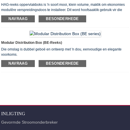
HAG-reeks oppervlakboks is 'n soort mooi, klein volume, maklik om ekonomies
modulêre verspreidingsdoos te installeer. Dit word hoofsaaklik gebruik vir die
bou van elektriese verspreidingstelsel, die ooreenstemming en die herbou van
NAVRAAG
BESONDERHEDE
die huis, ens. Toepassing. Die maksimum nominale stroom is 63A.
Modular Distribution Box (BE-Reeks)
Die omslag is dubbel geboë en ontwerp met 'n dou, eenvoudige en elegante
voorkoms.
NAVRAAG
BESONDERHEDE
INLIGTING
Gevormde Stroomonderbreker