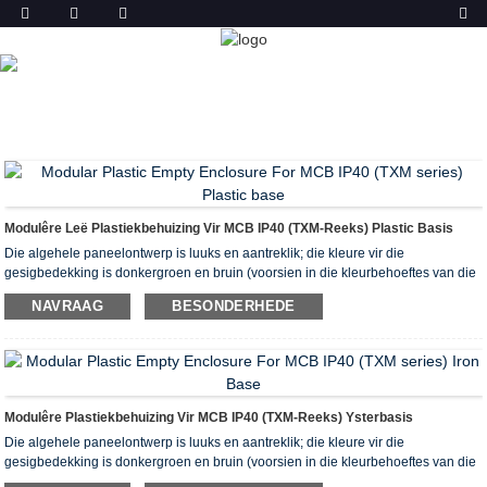
PRODUK
TUIS
PRODUKTE
MODULÊRE
VERSPREIDINGSBOKS
Modulêre Leë Plastiekbehuizing Vir MCB IP40 (TXM-Reeks) Plastic Basis
Die algehele paneelontwerp is luuks en aantreklik; die kleure vir die
gesigbedekking is donkergroen en bruin (voorsien in die kleurbehoeftes van die
verskillende binnehuisontwerpe behalwe die standaardkleure). Die ontwerp van
NAVRAAG
BESONDERHEDE
die gesigbedekking gee 'n edele en elegante gevoel. lok Ivoor, hoë sterkte,
verander nooit van kleur nie. Deursigtige materiaal is 'n rekenaar. Vaste raam,
eenvoudige struktuur en maklike installasie.
Modulêre Plastiekbehuizing Vir MCB IP40 (TXM-Reeks) Ysterbasis
Die algehele paneelontwerp is luuks en aantreklik; die kleure vir die
gesigbedekking is donkergroen en bruin (voorsien in die kleurbehoeftes van die
verskillende binnehuisontwerpe behalwe die standaardkleure). Die ontwerp van