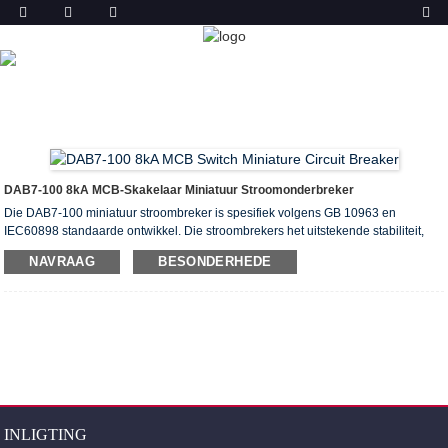
PRODUK
TUIS
PRODUKTE
MINIATUUR
STROOMONDERBREKER (MCB)
DAB7-100 MINIATUUR
STROOMBREKER
DAB7-100 8kA MCB-Skakelaar Miniatuur Stroomonderbreker
Die DAB7-100 miniatuur stroombreker is spesifiek volgens GB 10963 en
IEC60898 standaarde ontwikkel. Die stroombrekers het uitstekende stabiliteit,
kortsluiting, oorbelasting, kort openingstyd en hoë breekvermoë-indeks, alles in
NAVRAAG
BESONDERHEDE
een miniatuur-ontwerp.
Die stroomonderbrekers is geïnstalleer vir die beskerming van oorbelasting van
kontakors, relais en ander elektriese toerusting.
Belangrikste funksies: kortsluiting, oorbelasting en elektriese isolasie.
INLIGTING