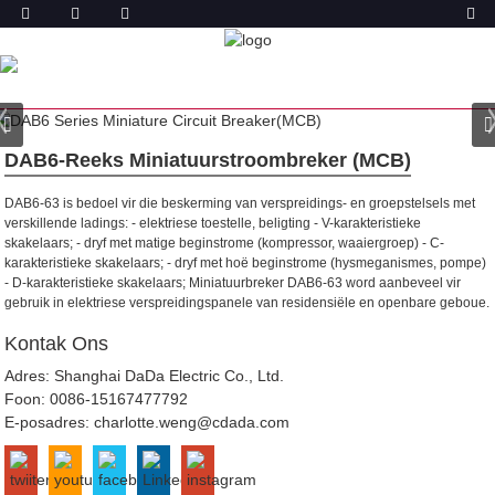
PRODUK
TUIS
PRODUKTE
MINIATUUR
STROOMONDERBREKER (MCB)
DAB6-63 MINIATUUR
STROOMBREKER
DAB6-Reeks Miniatuurstroombreker (MCB)
DAB6-63 is bedoel vir die beskerming van verspreidings- en groepstelsels met
verskillende ladings:
- elektriese toestelle, beligting - V-karakteristieke
skakelaars;
- dryf met matige beginstrome (kompressor, waaiergroep) - C-
karakteristieke skakelaars;
- dryf met hoë beginstrome (hysmeganismes, pompe)
- D-karakteristieke skakelaars;
Miniatuurbreker DAB6-63 word aanbeveel vir
gebruik in elektriese verspreidingspanele van residensiële en openbare geboue.
Kontak Ons
Adres: Shanghai DaDa Electric Co., Ltd.
Foon:
0086-15167477792
E-posadres:
charlotte.weng@cdada.com