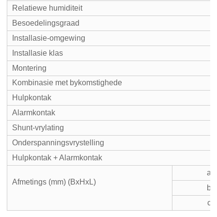
Relatiewe humiditeit
Besoedelingsgraad
Installasie-omgewing
Installasie klas
Montering
Kombinasie met bykomstighede
Hulpkontak
Alarmkontak
Shunt-vrylating
Onderspanningsvrystelling
Hulpkontak + Alarmkontak
a
Afmetings (mm) (BxHxL)
b
c