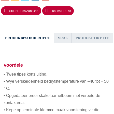
Stuur E-Pos Aan Ons
Laai As PDF Af
PRODUKBESONDERHEDE
VRAE
PRODUKETIKETTE
Voordele
• Twee tipes kortsluiting.
• Wye verskeidenheid bedryfstemperature van –40 tot + 50
° С.
• Opgedateer breër skakelaarhefboom met verbeterde
kontakarea.
• Kepe op terminale klemme maak voorsiening vir die