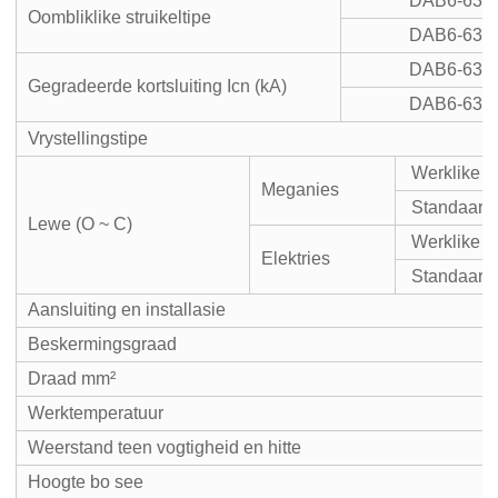
DAB6-63N
Oombliklike struikeltipe
DAB6-63H
DAB6-63N
Gegradeerde kortsluiting Icn (kA)
DAB6-63H
Vrystellingstipe
Werklike 
Meganies
Standaard
Lewe (O ~ C)
Werklike 
Elektries
Standaard
Aansluiting en installasie
Beskermingsgraad
Draad mm²
Werktemperatuur
Weerstand teen vogtigheid en hitte
Hoogte bo see