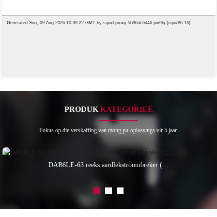
PRODUK
KATEGORIEË
Fokus op die verskaffing van mong pu-oplossings vir 5 jaar.
DAB6LE-63 reeks aardlekstroombreker (...