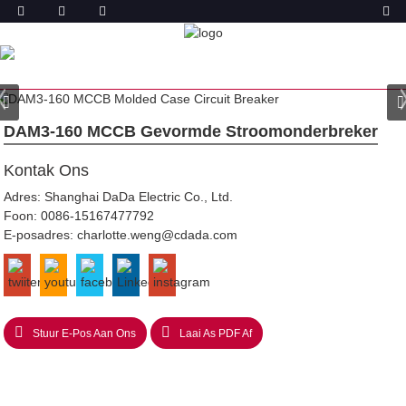
PRODUK
TUIS
PRODUKTE
GEVORMDE
STROOMONDERBREKER (MCCB)
DAM3-GEVORMDE
STROOMONDERBREKER
DAM3-160 MCCB Gevormde Stroomonderbreker
Kontak Ons
Adres: Shanghai DaDa Electric Co., Ltd.
Foon:
0086-15167477792
E-posadres:
charlotte.weng@cdada.com
Stuur E-Pos Aan Ons
Laai As PDF Af