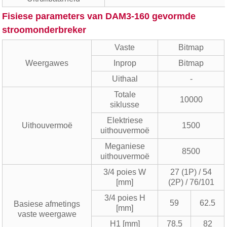
Fisiese parameters van DAM3-160 gevormde
stroomonderbreker
Vaste
Bitmap
Weergawes
Inprop
Bitmap
Uithaal
-
Totale
10000
siklusse
Elektriese
Uithouvermoë
1500
uithouvermoë
Meganiese
8500
uithouvermoë
3/4 poies W
27 (1P) / 54
[mm]
(2P) / 76/101
3/4 poies H
59
62.5
Basiese afmetings
[mm]
vaste weergawe
H1 [mm]
78.5
82