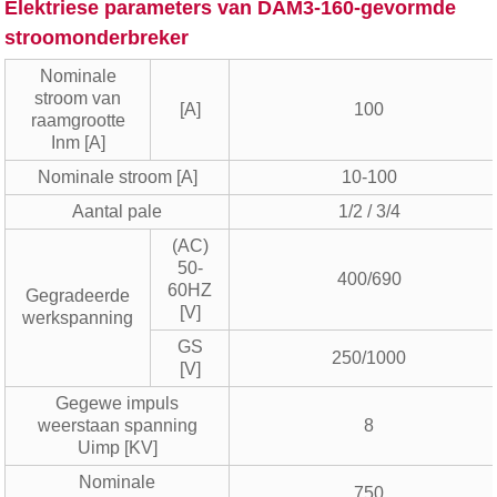
Elektriese parameters van DAM3-160-gevormde
stroomonderbreker
Nominale
stroom van
[A]
100
raamgrootte
Inm [A]
Nominale stroom [A]
10-100
Aantal pale
1/2 / 3/4
(AC)
50-
400/690
60HZ
Gegradeerde
[V]
werkspanning
GS
250/1000
[V]
Gegewe impuls
weerstaan ​​spanning
8
Uimp [KV]
Nominale
750