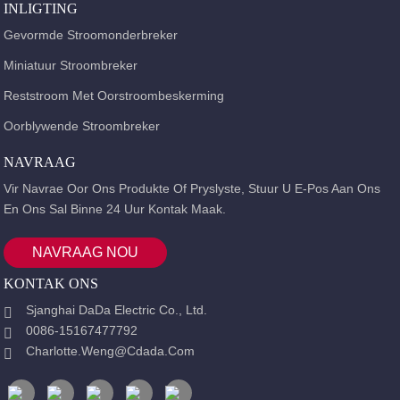
INLIGTING
Gevormde Stroomonderbreker
Miniatuur Stroombreker
Reststroom Met Oorstroombeskerming
Oorblywende Stroombreker
NAVRAAG
Vir Navrae Oor Ons Produkte Of Pryslyste, Stuur U E-Pos Aan Ons
En Ons Sal Binne 24 Uur Kontak Maak.
NAVRAAG NOU
KONTAK ONS
Sjanghai DaDa Electric Co., Ltd.
0086-15167477792
Charlotte.weng@cdada.com