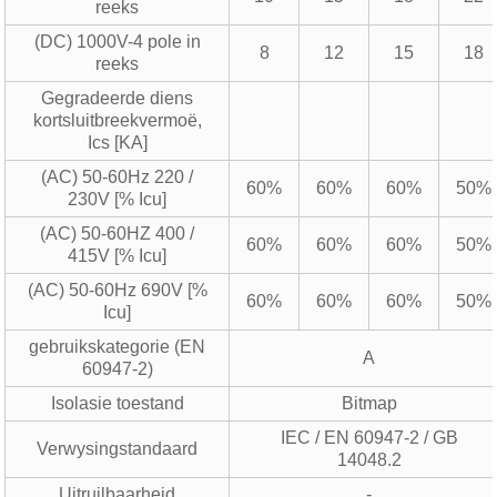
reeks
(DC) 1000V-4 pole in
8
12
15
18
reeks
Gegradeerde diens
kortsluitbreekvermoë,
Ics [KA]
(AC) 50-60Hz 220 /
60%
60%
60%
50%
230V [% Icu]
(AC) 50-60HZ 400 /
60%
60%
60%
50%
415V [% Icu]
(AC) 50-60Hz 690V [%
60%
60%
60%
50%
Icu]
gebruikskategorie (EN
A
60947-2)
Isolasie toestand
Bitmap
IEC / EN 60947-2 / GB
Verwysingstandaard
14048.2
Uitruilbaarheid
-