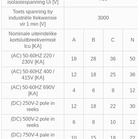
isolasiespanning Ui [V]
Toets spanning by
industriële frekwensie
3000
vir 1 min [V]
Nominale uiteindelike
kortsluitbreekvermoë
A
B
C
N
Icu [KA]
(AC) 50-60HZ 220 /
18
28
36
50
230V [KA]
(AC) 50-60HZ 400 /
12
18
25
36
415V [KA]
(AC) 50-60HZ 690V
4
6
8
12
[KA]
(DC) 250V-2 pole in
12
18
22
30
reeks
(DC) 500V-2 pole in
6
8
10
12
reeks
(DC) 750V-4 pale in
10
15
18
22