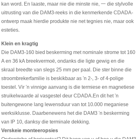
kan word. En laaste, maar nie die minste nie, 一 die stylvolle
uitrusting van die DAM3-reeks in die kenmerkende CDADA-
ontwerp maak hierdie produkte nie net tegnies nie, maar ook
esteties.
Klein en kragtig
Die DAM3-160 bied beskerming met nominale strome tot 160
A en 36 kA breekvermoë, ondanks die ligte gewig en die
skraal breedte van slegs 25 mm per paal. Die ster binne die
stroombrekerfamilie is beskikbaar as 'n 2-, 3- of 4-polige
toestel. Vir 'n vinnige aanvang is die termiese en magnetiese
struikelwaarde al vasgestel deur CDADA.En dit het 'n
buitengewone lang lewensduur van tot 10.000 meganiese
werksiklusse. Daarbenewens het die DAM3 'n beskerming
van IP 10, danksy die terminale dekking.
Verskeie monteeropsies