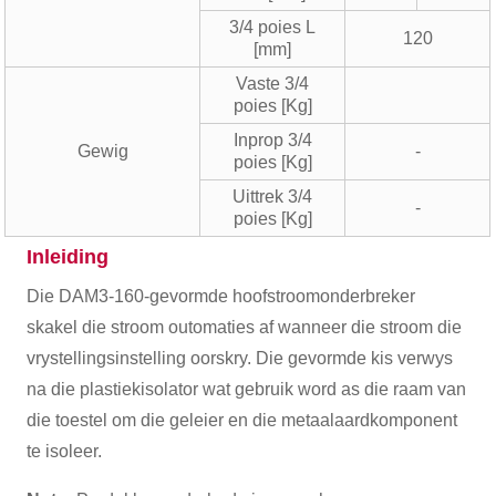
3/4 poies L
120
[mm]
Vaste 3/4
poies [Kg]
Inprop 3/4
Gewig
-
poies [Kg]
Uittrek 3/4
-
poies [Kg]
Inleiding
Die DAM3-160-gevormde hoofstroomonderbreker
skakel die stroom outomaties af wanneer die stroom die
vrystellingsinstelling oorskry. Die gevormde kis verwys
na die plastiekisolator wat gebruik word as die raam van
die toestel om die geleier en die metaalaardkomponent
te isoleer.