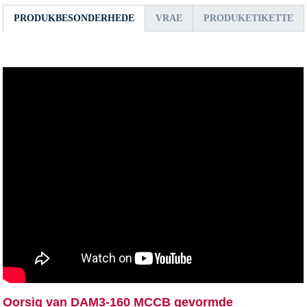
PRODUKBESONDERHEDE
VRAE
PRODUKETIKETTE
Oorsig van DAM3-160 MCCB gevormde