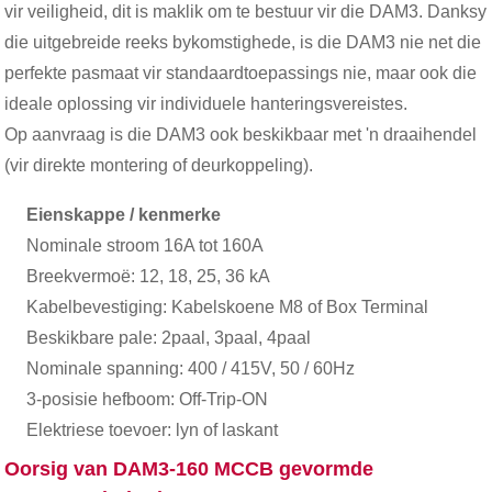
vir veiligheid, dit is maklik om te bestuur vir die DAM3. Danksy
die uitgebreide reeks bykomstighede, is die DAM3 nie net die
perfekte pasmaat vir standaardtoepassings nie, maar ook die
ideale oplossing vir individuele hanteringsvereistes.
Op aanvraag is die DAM3 ook beskikbaar met 'n draaihendel
(vir direkte montering of deurkoppeling).
Eienskappe / kenmerke
Nominale stroom 16A tot 160A
Breekvermoë: 12, 18, 25, 36 kA
Kabelbevestiging: Kabelskoene M8 of Box Terminal
Beskikbare pale: 2paal, 3paal, 4paal
Nominale spanning: 400 / 415V, 50 / 60Hz
3-posisie hefboom: Off-Trip-ON
Elektriese toevoer: lyn of laskant
Oorsig van DAM3-160 MCCB gevormde