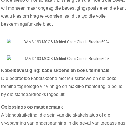
Onderstebo of horisontaal? Dit hang van u af hoe u die DAM3
wil monteer, maar ongeag die bevestigingsposisie en die kant
wat u kies om krag te voorsien, sal dit altyd die volle
beskermingsfunksie bied.
Kabelbevestiging: kabelskoene en boks-terminale
Die beproefde kabelskoene met M8-skroewe en die boks-
terminaltegnologie vir vinnige en maklike montering: albei is
by die standaardreeks ingesluit.
Oplossings op maat gemaak
Afstandstruikeling, die sein van die skakelstatus of die
vryspanning van onderspanning in die geval van toepassings